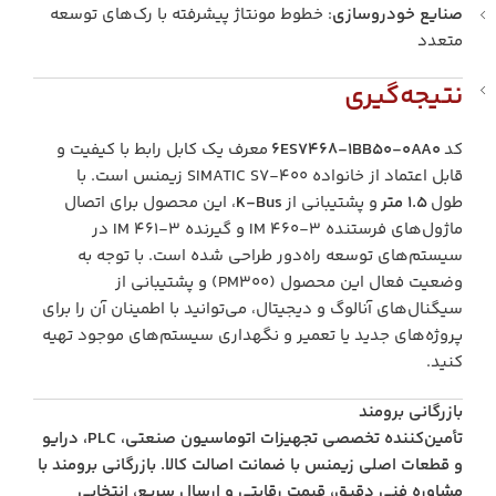
صنایع خودروسازی
: خطوط مونتاژ پیشرفته با رک‌های توسعه
متعدد
نتیجه‌گیری
کد
6ES7468-1BB50-0AA0
معرف یک کابل رابط با کیفیت و
قابل اعتماد از خانواده SIMATIC S7-400 زیمنس است. با
طول
۱.۵ متر
و پشتیبانی از
K-Bus
، این محصول برای اتصال
ماژول‌های فرستنده IM 460-3 و گیرنده IM 461-3 در
سیستم‌های توسعه راه‌دور طراحی شده است. با توجه به
وضعیت فعال این محصول (PM300) و پشتیبانی از
سیگنال‌های آنالوگ و دیجیتال، می‌توانید با اطمینان آن را برای
پروژه‌های جدید یا تعمیر و نگهداری سیستم‌های موجود تهیه
کنید.
بازرگانی برومند
تأمین‌کننده تخصصی تجهیزات اتوماسیون صنعتی، PLC، درایو
و قطعات اصلی زیمنس با ضمانت اصالت کالا. بازرگانی برومند با
مشاوره فنی دقیق، قیمت رقابتی و ارسال سریع، انتخابی