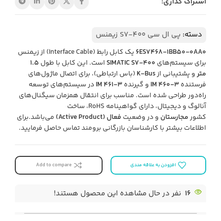
اشتراک گذاری:
دسته:
پی ال سی S7-400 زیمنس
6ES7468-1BB50-0AA0
یک کابل رابط (Interface Cable) از زیمنس
برای سیستم‌های
SIMATIC S7-400
است. این کابل با طول
۱.۵
متر
و پشتیبانی از
K-Bus
(باس ارتباطی)، برای اتصال ماژول‌های
فرستنده
IM 460-3
و گیرنده
IM 461-3
در سیستم‌های توسعه
راه‌دور طراحی شده است. مناسب برای انتقال همزمان سیگنال‌های
آنالوگ و دیجیتال، دارای گواهینامه RoHS، ساخت
کشور
مجارستان
و در وضعیت
فعال (Active Product)
می‌باشد.برای
اطلاعات بیشتر با کارشناسان بازرگانی برومند تماس حاصل فرمایید.
افزودن به علاقه مندی
Add to compare
16
نفر در حال مشاهده این محصول هستند!