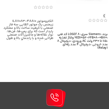
اطلاعات بیشتر
الکتروموتور 1LA7083-4AA10
زیمنس یک موتور القایی سه فاز
صنعتی با کیفیت ساخت بالا و عملکرد
اطلاعات بیشتر
پایدار است که برای پمپ‌ها، فن‌ها،
برند: Siemens
سری: LOGO! 8
کد فنی
نوار نقاله‌ها و ماشین‌آلات صنعتی
:6ED1052-2FB08-0BA0
ولتاژ تغذیه
طراحی شده و با راندمان بالا و طول
:115 تا 230 ولت AC
ورودی: دیجیتال 8
عمر زیاد، گزینه‌ای ایده‌آل برای
عدد
خروجی
:دیجیتال 4 عدد رله‌ای
کاربردهای سنگین محسوب
(Relay)
می‌شود،برای اطلاعات بیشتر با
کارشناسان بازرگانی برومند تماس
حاصل فرمایید