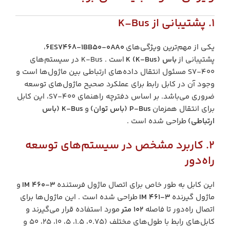
1. پشتیبانی از K-Bus
یکی از مهم‌ترین ویژگی‌های
6ES7468-1BB50-0AA0
،
پشتیبانی از
باس K (K-Bus)
است . K-Bus در سیستم‌های
S7-400 مسئول انتقال داده‌های ارتباطی بین ماژول‌ها است و
وجود آن در کابل رابط برای عملکرد صحیح ماژول‌های توسعه
ضروری می‌باشد. بر اساس دفترچه راهنمای S7-400، این کابل
برای انتقال همزمان
P-Bus (باس توان)
و
K-Bus (باس
ارتباطی)
طراحی شده است .
2. کاربرد مشخص در سیستم‌های توسعه
راه‌دور
این کابل به طور خاص برای اتصال ماژول فرستنده
IM 460-3
و
ماژول گیرنده
IM 461-3
طراحی شده است . این ماژول‌ها برای
اتصال راه‌دور تا فاصله
۱۰۲ متر
مورد استفاده قرار می‌گیرند و
کابل‌های رابط با طول‌های مختلف (۰.۷۵، ۱.۵، ۵، ۱۰، ۲۵، ۵۰ و