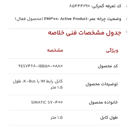
کد تعرفه گمرکی
: ۸۵۴۴۴۲۹۰
وضعیت چرخه عمر
:
PM300: Active Product
(محصول فعال)
جدول مشخصات فنی خلاصه
ویژگی
مشخصه
کد محصول
6ES7468-1BB50-0AA0
کابل رابط IM با K-Bus، طول
توضیحات محصول
۱.۵ متر
خانواده محصول
SIMATIC S7-400
طول کابل
۱.۵ متر