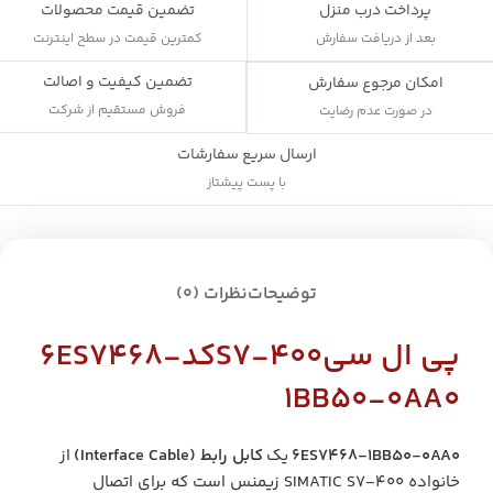
پرداخت درب منزل
تضمین قیمت محصولات
بعد از دریافت سفارش
کمترین قیمت در سطح اینترنت
تضمین کیفیت و اصالت
امکان مرجوع سفارش
فروش مستقیم از شرکت
در صورت عدم رضایت
ارسال سریع سفارشات
با پست پیشتاز
توضیحات
نظرات (0)
پی ال سی
S7-400
کد6ES7468-
1BB50-0AA0
6ES7468-1BB50-0AA0
یک
کابل رابط (Interface Cable)
از
خانواده SIMATIC S7-400 زیمنس است که برای اتصال