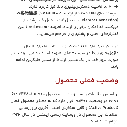
400H
(با قابلیت دسترس‌پذیری بالا) نیز کاربرد دارند .
سیستم‌های S7-400H از ارتباطات
S7容错连接 (S7 Fault-
Tolerant Connection)
یا
اتصال S7 با تحمل خطا
پشتیبانی
می‌کنند که امکان برقراری ارتباط افزونه (Redundant) بین
کنترلرهای اصلی و پشتیبان را فراهم می‌سازد .
در پیکربندی‌های S7-400H، از این کابل‌ها برای اتصال
ماژول‌های رابط در سیستم‌های افزونه استفاده می‌شود تا در
صورت بروز خطا در یک مسیر، ارتباط از مسیر جایگزین ادامه
یابد.
وضعیت فعلی محصول
بر اساس اطلاعات رسمی زیمنس، محصول
6ES7468-1BB50-
0AA0
در وضعیت
PM300
قرار دارد که به معنای
محصول فعال
(Active Product)
و قابل سفارش است . آخرین بروزرسانی
اطلاعات این محصول در وبسایت رسمی زیمنس در سال ۲۰۲۴
انجام شده است .