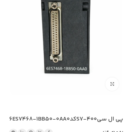
بزرگنمایی تصویر
پی ال سیS7-400کد6ES7468-1BB50-0AA0