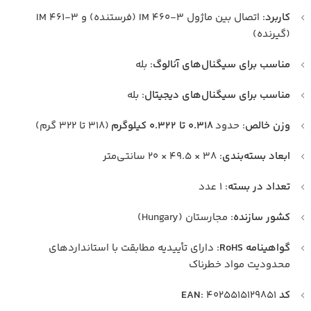
کاربرد
: اتصال بین ماژول IM 460-3 (فرستنده) و IM 461-3
(گیرنده)
مناسب برای سیگنال‌های آنالوگ
: بله
مناسب برای سیگنال‌های دیجیتال
: بله
وزن خالص
: حدود
۰.۳۱۸ تا ۰.۳۲۲ کیلوگرم
(۳۱۸ تا ۳۲۲ گرم)
ابعاد بسته‌بندی
: ۳۸ × ۴۹.۵ × ۲۰ سانتی‌متر
تعداد در بسته
: ۱ عدد
کشور سازنده
: مجارستان (Hungary)
گواهینامه RoHS
: دارای تأییدیه مطابقت با استانداردهای
محدودیت مواد خطرناک
کد EAN
: ۴۰۲۵۵۱۵۱۲۹۸۵۱