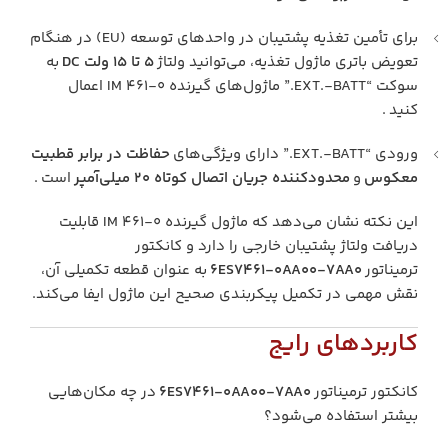
برای تأمین تغذیه پشتیبان در واحدهای توسعه (EU) در هنگام
تعویض باتری ماژول تغذیه، می‌توانید ولتاژ
۵ تا ۱۵ ولت DC
به
سوکت “EXT.-BATT.” ماژول‌های گیرنده IM 461-0 اعمال
کنید .
ورودی “EXT.-BATT.” دارای ویژگی‌های
حفاظت در برابر قطبیت
معکوس
و
محدودکننده جریان اتصال کوتاه ۲۰ میلی‌آمپر
است .
این نکته نشان می‌دهد که ماژول گیرنده IM 461-0 قابلیت
دریافت ولتاژ پشتیبان خارجی را دارد و کانکتور
ترمیناتور
6ES7461-0AA00-7AA0
به عنوان قطعه تکمیلی آن،
نقش مهمی در تکمیل پیکربندی صحیح این ماژول ایفا می‌کند.
کاربردهای رایج
کانکتور ترمیناتور
6ES7461-0AA00-7AA0
در چه مکان‌هایی
بیشتر استفاده می‌شود؟