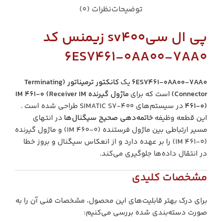
توضیحات
نظرات (0)
پی ال سیsv400 زیمنس کد
6ES7461-0AA00-7AA0
6ES7461-0AA00-7AA0
یک
کانکتور ترمیناتور (Terminating
Connector)
است که برای
ماژول گیرنده IM 461-0 (Receiver IM
461-0)
در سیستم‌های SIMATIC S7-400 طراحی شده است .
این قطعه وظیفه
خاتمه‌دهی صحیح سیگنال‌ها
در انتهای
مسیر ارتباطی بین ماژول فرستنده (IM 460-0) و ماژول گیرنده
(IM 461-0) را بر عهده دارد و از انعکاس سیگنال و بروز خطا
در انتقال داده‌ها جلوگیری می‌کند.
مشخصات کلیدی
برای درک بهتر قابلیت‌های این محصول، مشخصات فنی آن را به
صورت دسته‌بندی شده بررسی می‌کنیم: