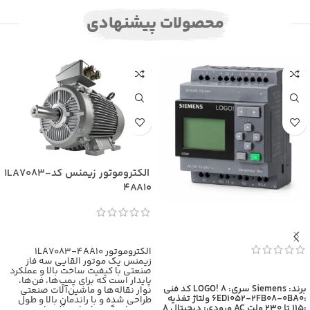
محصولات پیشنهادی
الکتروموتور زیمنس کد1LA7083-
4AA10
اطلاعات بیشتر
الکتروموتور 1LA7083-4AA10
زیمنس یک موتور القایی سه فاز
صنعتی با کیفیت ساخت بالا و عملکرد
اطلاعات بیشتر
پایدار است که برای پمپ‌ها، فن‌ها،
برند: Siemens
سری: LOGO! 8
کد فنی
نوار نقاله‌ها و ماشین‌آلات صنعتی
:6ED1052-2FB08-0BA0
ولتاژ تغذیه
طراحی شده و با راندمان بالا و طول
:115 تا 230 ولت AC
ورودی: دیجیتال 8
عمر زیاد، گزینه‌ای ایده‌آل برای