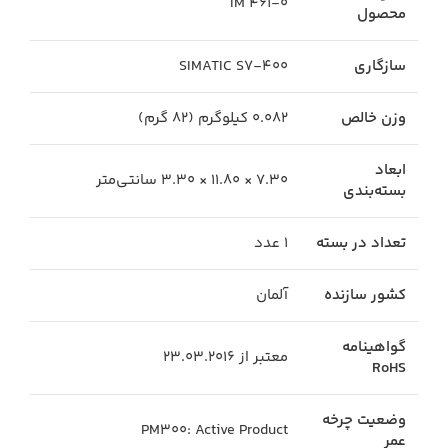
IM 461-0
محصول
سازگاری
SIMATIC S7-400
وزن خالص
۰.۰۸۲ کیلوگرم (۸۲ گرم)
ابعاد
۷.۳۰ × ۱۱.۸۰ × ۳.۳۰ سانتی‌متر
بسته‌بندی
تعداد در بسته
۱ عدد
کشور سازنده
آلمان
گواهینامه
معتبر از ۲۳.۰۳.۲۰۱۶
RoHS
وضعیت چرخه
PM300: Active Product
عمر