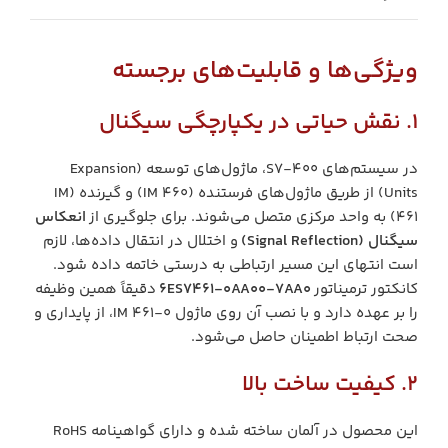
ویژگی‌ها و قابلیت‌های برجسته
1. نقش حیاتی در یکپارچگی سیگنال
در سیستم‌های S7-400، ماژول‌های توسعه (Expansion
Units) از طریق ماژول‌های فرستنده (IM 460) و گیرنده (IM
461) به واحد مرکزی متصل می‌شوند. برای جلوگیری از
انعکاس
سیگنال (Signal Reflection)
و اختلال در انتقال داده‌ها، لازم
است انتهای این مسیر ارتباطی به درستی خاتمه داده شود.
کانکتور ترمیناتور
6ES7461-0AA00-7AA0
دقیقاً همین وظیفه
را بر عهده دارد و با نصب آن روی ماژول IM 461-0، از پایداری و
صحت ارتباط اطمینان حاصل می‌شود.
2. کیفیت ساخت بالا
این محصول در آلمان ساخته شده و دارای گواهینامه RoHS