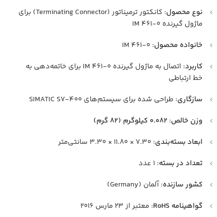
نوع محصول
: کانکتور ترمیناتور (Terminating Connector) برای
ماژول گیرنده IM 461-0
خانواده محصول
: IM 461-0
کاربرد
: اتصال به ماژول گیرنده IM 461-0 برای خاتمه‌دهی به
خط ارتباطی
سازگاری
: طراحی شده برای سیستم‌های SIMATIC S7-400
وزن خالص
:
۰.۰۸۲ کیلوگرم (۸۲ گرم)
ابعاد بسته‌بندی
: ۷.۳۰ × ۱۱.۸۰ × ۳.۳۰ سانتی‌متر
تعداد در بسته
: ۱ عدد
کشور سازنده
: آلمان (Germany)
گواهینامه RoHS
: معتبر از ۲۳ مارس ۲۰۱۶