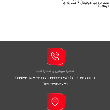
عدد
خروجی
:دیجیتال 4 عدد رله‌ای
کاربردهای سنگین محسوب
(Relay)
می‌شود،برای اطلاعات بیشتر با
کارشناسان بازرگانی برومند تماس
حاصل فرمایید
شماره موبایل و شماره ثابت
(09121040059) (09122224048) (02133115534)
(02133116275)