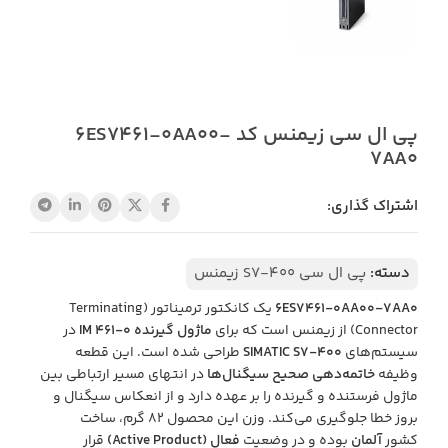
پی ال سی زیمنس کد 6ES7461-0AA00-
7AA0
اشتراک گذاری:
دسته:
پی ال سی S7-400 زیمنس
6ES7461-0AA00-7AA0
یک کانکتور ترمیناتور (Terminating
Connector) از زیمنس است که برای
ماژول گیرنده IM 461-0
در
سیستم‌های
SIMATIC S7-400
طراحی شده است. این قطعه
وظیفه
خاتمه‌دهی صحیح سیگنال‌ها
در انتهای مسیر ارتباطی بین
ماژول فرستنده و گیرنده را بر عهده دارد و از انعکاس سیگنال و
بروز خطا جلوگیری می‌کند. وزن این محصول ۸۲ گرم، ساخت
کشور
آلمان
بوده و در وضعیت
فعال (Active Product)
قرار