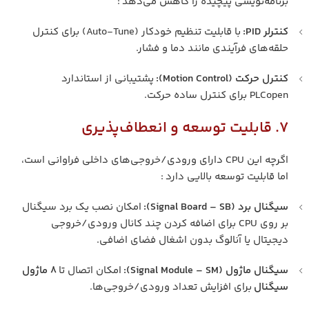
برنامه‌نویسی پیچیده را کاهش می‌دهد :
کنترلر PID:
با قابلیت تنظیم خودکار (Auto-Tune) برای کنترل
حلقه‌های فرآیندی مانند دما و فشار.
کنترل حرکت (Motion Control):
پشتیبانی از استاندارد
PLCopen برای کنترل ساده حرکت.
7. قابلیت توسعه و انعطاف‌پذیری
اگرچه این CPU دارای ورودی/خروجی‌های داخلی فراوانی است،
اما قابلیت توسعه بالایی دارد :
سیگنال برد (Signal Board – SB):
امکان نصب یک برد سیگنال
بر روی CPU برای اضافه کردن چند کانال ورودی/خروجی
دیجیتال یا آنالوگ بدون اشغال فضای اضافی.
سیگنال ماژول (Signal Module – SM):
امکان اتصال تا
۸ ماژول
سیگنال
برای افزایش تعداد ورودی/خروجی‌ها.