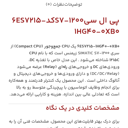
توضیحات
نظرات (0)
پی ال سیS7-1200کد
6ES7215-
1HG40-0XB0
6ES7215-1HG40-0XB0
یک
CPU جمع‌وجور (Compact CPU)
از
سری SIMATIC S7-1200 زیمنس است که با نام
CPU
1215C
شناخته می‌شود . این مدل خاص با تغذیه
DC
،
ورودی‌های
DC
و خروجی‌های
رله‌ای (Relay)
عرضه می‌شود
(DC/DC/Relay) و دارای ورودی‌ها و خروجی‌های دیجیتال و
آنالوگ داخلی است . این محصول یک کنترلر قدرتمند و همه‌کاره
برای انجام وظایف اتوماسیون با پیچیدگی متوسط رو به بالا
است که تعادلی عالی بین اندازه، هزینه و کارایی ارائه می‌دهد.
مشخصات کلیدی در یک نگاه
برای درک بهتر قابلیت‌های این محصول، مشخصات فنی آن را به