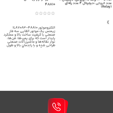
عدد
خروجی
:دیجیتال 4 عدد رله‌ای
4AA10
(Relay)
اطلاعات بیشتر
الکتروموتور 1LA7083-4AA10
زیمنس یک موتور القایی سه فاز
صنعتی با کیفیت ساخت بالا و عملکرد
پایدار است که برای پمپ‌ها، فن‌ها،
نوار نقاله‌ها و ماشین‌آلات صنعتی
طراحی شده و با راندمان بالا و طول
عمر زیاد، گزینه‌ای ایده‌آل برای
کاربردهای سنگین محسوب
می‌شود،برای اطلاعات بیشتر با
کارشناسان بازرگانی برومند تماس
حاصل فرمایید