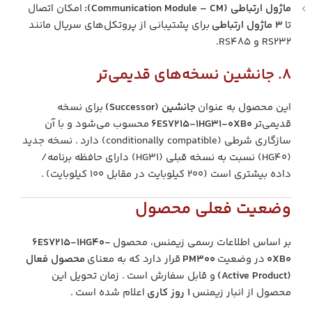
ماژول ارتباطی (Communication Module – CM):
امکان اتصال
تا
۳ ماژول ارتباطی
برای پشتیبانی از پروتکل‌های سریال مانند
RS232 و RS485.
8. جانشین نسخه‌های قدیمی‌تر
این محصول به عنوان
جانشین (Successor)
برای نسخه
قدیمی‌تر
6ES7215-1HG31-0XB0
محسوب می‌شود و با آن
سازگاری شرطی (conditionally compatible) دارد . نسخه جدید
(HG40) نسبت به نسخه قبلی (HG31) دارای حافظه برنامه/
داده بیشتری است (۲۰۰ کیلوبایت در مقابل ۱۰۰ کیلوبایت) .
وضعیت فعلی محصول
بر اساس اطلاعات رسمی زیمنس، محصول
6ES7215-1HG40-
0XB0
در وضعیت
PM300
قرار دارد که به معنای
محصول فعال
(Active Product)
و قابل سفارش است . زمان تحویل این
محصول از انبار زیمنس
۱ روز کاری
اعلام شده است .