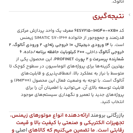
آنالوگ.
نتیجه‌گیری
کد
6ES7215-1HG40-0XB0
معرف یک واحد پردازش مرکزی
قدرتمند و جمع‌وجور از خانواده SIMATIC S7-1200 زیمنس
است. با
۱۴ ورودی دیجیتال
،
۱۰ خروجی رله‌ای
،
۲ ورودی آنالوگ
،
۲
خروجی آنالوگ
داخلی،
۲۰۰ کیلوبایت حافظه برنامه/داده
،
۶
شمارنده پرسرعت
و
۲ پورت PROFINET
، این محصول یکی از
بهترین گزینه‌ها برای پروژه‌های اتوماسیون در سطوح کوچک تا
متوسط با نیاز به عملکرد بالا، انعطاف‌پذیری و قابلیت‌های
آنالوگ است. با توجه به وضعیت فعال این محصول (PM300) و
قابلیت توسعه بالای آن، می‌توانید با اطمینان آن را برای
پروژه‌های جدید یا تعمیر و نگهداری سیستم‌های موجود
انتخاب کنید.
بازرگانی برومند
ارائه‌دهنده انواع موتورهای زیمنس،
تجهیزات الکتریکی و صنعتی با کیفیت بالا و قیمت
رقابتی است. ما تضمین می‌کنیم که کالاهای
اصلی
و