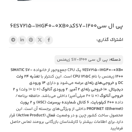
پی ال سیS7-1200کد6ES7215-1HG40-0XB0
اشتراک گذاری:
دسته:
پی ال سی S7-1200 زیمنس
6ES7215-1HG40-0XB0
یک CPU جمع‌وجور از خانواده
SIMATIC S7-
1200
زیمنس با نام
CPU 1215C
است. این کنترلر با
تغذیه ۲۴ ولت
DC
و
خروجی‌های رله‌ای
عرضه می‌شود و دارای
۱۴ ورودی
دیجیتال
،
۱۰ خروجی رله‌ای ۲ آمپر
،
۲ ورودی آنالوگ
(۰ تا ۱۰ ولت) و
۲
خروجی آنالوگ
(۰ تا ۲۰ میلی‌آمپر) داخلی می‌باشد. حافظه برنامه/
داده
۲۰۰ کیلوبایت
،
۶ کانال شمارنده پرسرعت (HSC)
و
۲ پورت
PROFINET (Ethernet)
داخلی از ویژگی‌های برجسته آن است. این
محصول ساخت کشور چین و در وضعیت
فعال (Active Product)
قرار
دارد.برای اطلاعات بیشتر با کارشناسان بازرگانی برومند تماس حاصل
فرمایید