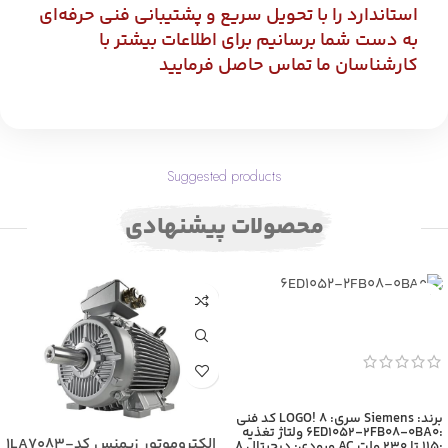
استاندارد را با تحویل سریع و پشتیبانی فنی حرفه‌ای
به دست شما برسانیم برای اطلاعات بیشتر با
کارشناسان ما تماس حاصل فرمایید
Suggested products
محصولات پیشنهادی
اطلاعات بیشتر
برند: Siemens
سری: LOGO! 8
کد فنی
:6ED1052-2FB08-0BA0
ولتاژ تغذیه
الکتروموتور زیمنس کد1LA7083-
:115 تا 230 ولت AC
ورودی: دیجیتال 8