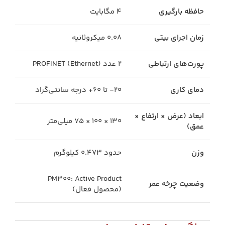
حافظه بارگیری
۴ مگابایت
زمان اجرای بیتی
۰.۰۸ میکروثانیه
پورت‌های ارتباطی
۲ عدد PROFINET (Ethernet)
دمای کاری
۲۰- تا ۶۰+ درجه سانتی‌گراد
ابعاد (عرض × ارتفاع ×
۱۳۰ × ۱۰۰ × ۷۵ میلی‌متر
عمق)
وزن
حدود ۰.۴۷۳ کیلوگرم
PM300: Active Product
وضعیت چرخه عمر
(محصول فعال)