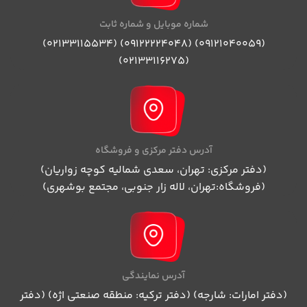
شماره موبایل و شماره ثابت
(09121040059) (09122224048) (02133115534)
(02133116275)
آدرس دفتر مرکزی و فروشگاه
(دفتر مرکزی: تهران، سعدی شمالیه کوچه زواریان)
(فروشگاه:تهران، لاله زار جنوبی، مجتمع بوشهری)
آدرس نمایندگی
(دفتر امارات: شارجه) (دفتر ترکیه: منطقه صنعتی اژه) (دفتر