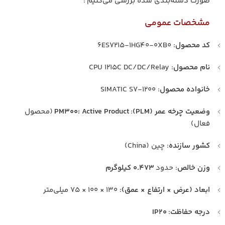
صورت دسته‌بندی شده بررسی می‌کنیم :
مشخصات عمومی
کد محصول
: 6ES7215-1HG40-0XB0
نام محصول
: CPU 1215C DC/DC/Relay
خانواده محصول
: SIMATIC S7-1200
وضعیت چرخه عمر (PLM)
:
PM300: Active Product
(محصول
فعال)
کشور سازنده
: چین (China)
وزن خالص
: حدود
۰.۴۷۳ کیلوگرم
ابعاد (عرض × ارتفاع × عمق)
: ۱۳۰ × ۱۰۰ × ۷۵ میلی‌متر
درجه حفاظت
:
IP20