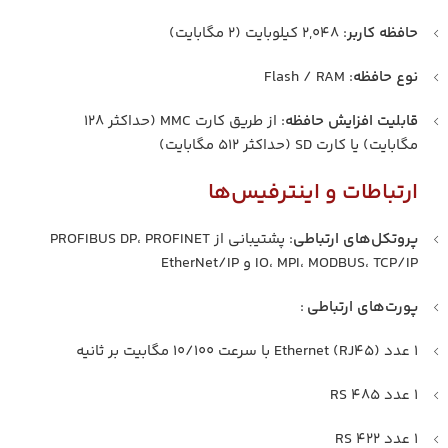
حافظه کاربر
: ۲,۰۴۸ کیلوبایت (۲ مگابایت)
نوع حافظه
: Flash / RAM
قابلیت افزایش حافظه
: از طریق کارت MMC (حداکثر ۱۲۸
مگابایت) یا کارت SD (حداکثر ۵۱۲ مگابایت)
ارتباطات و اینترفیس‌ها
پروتکل‌های ارتباطی
: پشتیبانی از PROFIBUS DP، PROFINET
IO، MPI، MODBUS، TCP/IP و EtherNet/IP
پورت‌های ارتباطی
:
۱ عدد Ethernet (RJ45) با سرعت ۱۰/۱۰۰ مگابیت بر ثانیه
۱ عدد RS 485
۱ عدد RS 422