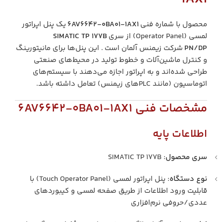
محصول با شماره فنی
6AV6642-0BA01-1AX1
یک پنل اپراتور
لمسی (Operator Panel) از سری
SIMATIC TP 177B
PN/DP
شرکت زیمنس آلمان است . این پنل‌ها برای مانیتورینگ
و کنترل ماشین‌آلات و خطوط تولید در محیط‌های صنعتی
طراحی شده‌اند و به اپراتور اجازه می‌دهند با سیستم‌های
اتوماسیون (مانند PLCهای زیمنس) تعامل داشته باشد.
مشخصات فنی 6AV6642-0BA01-1AX1
اطلاعات پایه
سری محصول
: SIMATIC TP 177B
نوع دستگاه
: پنل اپراتور لمسی (Touch Operator Panel) با
قابلیت ورود اطلاعات از طریق صفحه لمسی و کیبوردهای
عددی/حروفی نرم‌افزاری