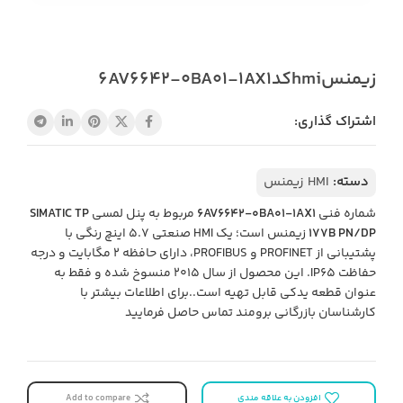
زیمنسhmiکد6AV6642-0BA01-1AX1
اشتراک گذاری:
دسته:
HMI زیمنس
شماره فنی
6AV6642-0BA01-1AX1
مربوط به پنل لمسی
SIMATIC TP
177B PN/DP
زیمنس است؛ یک HMI صنعتی ۵.۷ اینچ رنگی با
پشتیبانی از PROFINET و PROFIBUS، دارای حافظه ۲ مگابایت و درجه
حفاظت IP65. این محصول از سال ۲۰۱۵ منسوخ شده و فقط به
عنوان قطعه یدکی قابل تهیه است..برای اطلاعات بیشتر با
کارشناسان بازرگانی برومند تماس حاصل فرمایید
افزودن به علاقه مندی
Add to compare