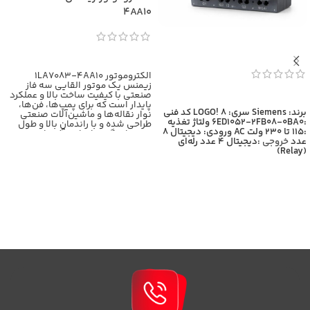
4AA10
اطلاعات بیشتر
الکتروموتور 1LA7083-4AA10
زیمنس یک موتور القایی سه فاز
صنعتی با کیفیت ساخت بالا و عملکرد
اطلاعات بیشتر
پایدار است که برای پمپ‌ها، فن‌ها،
برند: Siemens
سری: LOGO! 8
کد فنی
نوار نقاله‌ها و ماشین‌آلات صنعتی
:6ED1052-2FB08-0BA0
ولتاژ تغذیه
طراحی شده و با راندمان بالا و طول
:115 تا 230 ولت AC
ورودی: دیجیتال 8
عمر زیاد، گزینه‌ای ایده‌آل برای
عدد
خروجی
:دیجیتال 4 عدد رله‌ای
کاربردهای سنگین محسوب
(Relay)
می‌شود،برای اطلاعات بیشتر با
کارشناسان بازرگانی برومند تماس
حاصل فرمایید