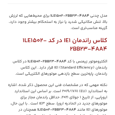
مدل چدنی
1LE1502-2BB23-4AA4
برای محیط‌هایی که لرزش
بالا، تنش مکانیکی شدید یا نیاز به استحکام بیشتر وجود دارد،
گزینه مناسب‌تری است.
کلاس راندمان IE1 در کد 1LE1502-
2BB23-4AA4
الکتروموتور زیمنس با کد
1LE1502-2BB23-4AA4
در کلاس
راندمان IE1 (Standard Efficiency) قرار دارد . این کلاس
راندمان، پایه‌ترین سطح بازدهی موتورهای الکتریکی است.
نکته مهمی که در مشخصات فنی این محصول ذکر شده، اشاره
به استاندارد (EU) 2019/1781 است. بر اساس این استاندارد
اروپایی، از تاریخ 1 جولای 2021، حداقل راندمان مجاز برای
موتورهای جدید در اتحادیه اروپا، سطح IE3 است . با این حال،
موتورهای IE1 مانند
1LE1502-2BB23-4AA4
همچنان در