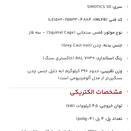
سری:
SIMOTICS SD
کد فنی (MLFB):
1LE1502-2BB23-4AA4
نوع موتور:
قفس سنجابی (Squirrel Cage) – سه فاز
جنس بدنه:
چدن (Grey Cast Iron)
رنگ استاندارد:
RAL 7030 (خاکستری سنگ)
وزن تقریبی:
حدود 290 کیلوگرم (به دلیل جنس چدن،
سنگین‌تر از مدل آلومینیومی است)
مشخصات الکتریکی
توان خروجی:
45 کیلووات (kW)
تعداد پل:
4 پل (4-polig)