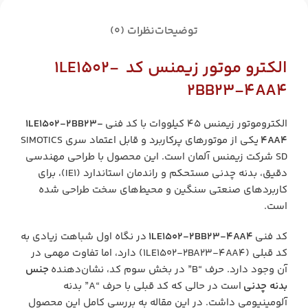
توضیحات
نظرات (0)
الکترو موتور زیمنس کد
1LE1502-
2BB23-4AA4
الکتروموتور زیمنس 45 کیلووات با کد فنی
1LE1502-2BB23-
4AA4
یکی از موتورهای پرکاربرد و قابل اعتماد سری SIMOTICS
SD شرکت زیمنس آلمان است. این محصول با طراحی مهندسی
دقیق، بدنه چدنی مستحکم و راندمان استاندارد (IE1)، برای
کاربردهای صنعتی سنگین و محیط‌های سخت طراحی شده
است.
کد فنی
1LE1502-2BB23-4AA4
در نگاه اول شباهت زیادی به
کد قبلی (1LE1502-2BA23-4AA4) دارد، اما تفاوت مهمی در
آن وجود دارد. حرف “B” در بخش سوم کد، نشان‌دهنده
جنس
بدنه چدنی
است در حالی که کد قبلی با حرف “A” بدنه
آلومینیومی داشت. در این مقاله به بررسی کامل این محصول