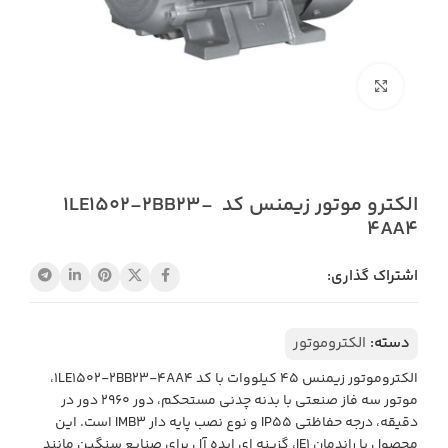
بزرگنمایی تصویر
الکترو موتور زیمنس کد 1LE1502-2BB23-
4AA4
اشتراک گذاری:
دسته:
الکتروموتور
الکتروموتور زیمنس 45 کیلووات با کد 1LE1502-2BB23-4AA4،
موتور سه فاز صنعتی با بدنه چدنی مستحکم، دور 2960 دور در
دقیقه، درجه حفاظتی IP55 و نوع نصب پایه دار IMB3 است. این
محصول با راندمان IE1، گزینه ای ایده آل برای صنایع سنگین مانند