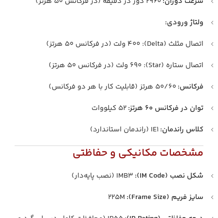
سرعت دوران:
2960 دور در دقیقه (در فرکانس 50 هرتز)
ولتاژ ورودی:
اتصال مثلث (Delta): 400 ولت (در فرکانس 50 هرتز)
اتصال ستاره (Star): 690 ولت (در فرکانس 50 هرتز)
فرکانس:
50/60 هرتز (قابلیت کار با هر دو فرکانس)
توان در فرکانس 60 هرتز:
52 کیلووات
کلاس راندمان:
IE1 (راندمان استاندارد)
مشخصات مکانیکی و حفاظتی
شکل نصب (IM Code):
IMB3 (نصب پایه‌دار)
سایز فریم (Frame Size):
225M