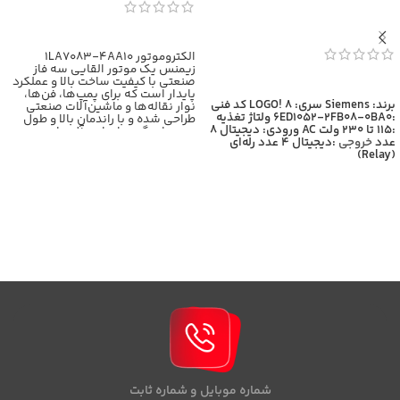
اطلاعات بیشتر
الکتروموتور 1LA7083-4AA10
زیمنس یک موتور القایی سه فاز
صنعتی با کیفیت ساخت بالا و عملکرد
اطلاعات بیشتر
پایدار است که برای پمپ‌ها، فن‌ها،
برند: Siemens
سری: LOGO! 8
کد فنی
نوار نقاله‌ها و ماشین‌آلات صنعتی
:6ED1052-2FB08-0BA0
ولتاژ تغذیه
طراحی شده و با راندمان بالا و طول
:115 تا 230 ولت AC
ورودی: دیجیتال 8
عمر زیاد، گزینه‌ای ایده‌آل برای
عدد
خروجی
:دیجیتال 4 عدد رله‌ای
کاربردهای سنگین محسوب
(Relay)
می‌شود،برای اطلاعات بیشتر با
کارشناسان بازرگانی برومند تماس
حاصل فرمایید
شماره موبایل و شماره ثابت