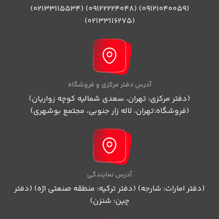
(09121040059) (09122224048) (02133115534)
(02133116275)
آدرس دفتر مرکزی و فروشگاه
(دفتر مرکزی: تهران، سعدی شمالیه کوچه زواریان)
(فروشگاه:تهران، لاله زار جنوبی، مجتمع بوشهری)
آدرس نمایندگی
(دفتر امارات: شارجه) (دفتر ترکیه: منطقه صنعتی اژه) (دفتر
چین: شنزن)