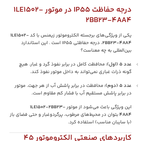
درجه حفاظت IP55 در موتور 1LE1502-
2BB23-4AA4
یکی از ویژگی‌های برجسته الکتروموتور زیمنس با کد
1LE1502-
2BB23-4AA4
، درجه حفاظتی IP55 است . این استاندارد
بین‌المللی به چه معناست؟
عدد 5 (اول):
محافظت کامل در برابر نفوذ گرد و غبار. هیچ
گونه ذرات غباری نمی‌تواند به داخل موتور نفوذ کند.
عدد 5 (دوم):
محافظت در برابر پاشش آب از هر جهت. موتور
در برابر پاشش مستقیم آب با فشار کم مقاوم است.
این ویژگی باعث می‌شود از موتور
1LE1502-2BB23-
4AA4
بتوان در محیط‌های مرطوب، پرگردوغبار و حتی فضای باز
(با سایبان مناسب) استفاده کرد.
کاربردهای صنعتی الکتروموتور 45