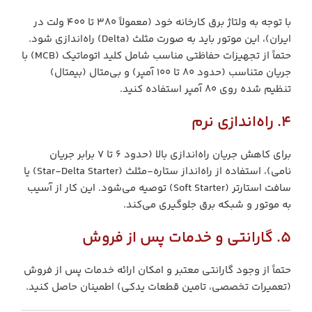
با توجه به ولتاژ برق کارخانه خود (معمولاً 380 تا 400 ولت در
ایران)، این موتور باید به صورت مثلث (Delta) راه‌اندازی شود.
حتماً از تجهیزات حفاظتی مناسب شامل کلید اتوماتیک (MCB) با
جریان متناسب (حدود 80 تا 100 آمپر) و بی‌متال (بیمتال)
تنظیم شده روی 80 آمپر استفاده کنید.
4. راه‌اندازی نرم
برای کاهش جریان راه‌اندازی بالا (حدود 6 تا 7 برابر جریان
نامی)، استفاده از راه‌انداز ستاره-مثلث (Star-Delta Starter) یا
سافت استارتر (Soft Starter) توصیه می‌شود. این کار از آسیب
به موتور و شبکه برق جلوگیری می‌کند.
5. گارانتی و خدمات پس از فروش
حتماً از وجود گارانتی معتبر و امکان ارائه خدمات پس از فروش
(تعمیرات تخصصی، تامین قطعات یدکی) اطمینان حاصل کنید.