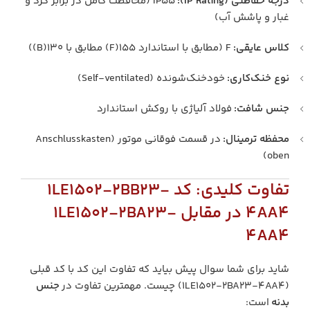
درجه حفاظتی (IP Rating):
IP55 (محافظت کامل در برابر گرد و
غبار و پاشش آب)
کلاس عایقی:
F (مطابق با استاندارد 155(F) مطابق با 130(B))
نوع خنک‌کاری:
خودخنک‌شونده (Self-ventilated)
جنس شافت:
فولاد آلیاژی با روکش استاندارد
محفظه ترمینال:
در قسمت فوقانی موتور (Anschlusskasten
oben)
تفاوت کلیدی: کد 1LE1502-2BB23-
4AA4 در مقابل 1LE1502-2BA23-
4AA4
شاید برای شما سوال پیش بیاید که تفاوت این کد با کد قبلی
(1LE1502-2BA23-4AA4) چیست. مهمترین تفاوت در
جنس
بدنه
است: