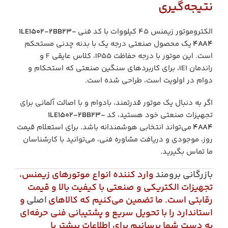
نتیجه‌گیری
الکتروموتور زیمنس 45 کیلووات با کد فنی
1LE1502-2BB23-
4AA4
یک محصول صنعتی درجه یک با بدنه چدنی مستحکم
است. این موتور با درجه حفاظت IP55، کلاس عایقی F و
راندمان IE1، برای کاربردهای سنگین صنعتی که استحکام و
دوام در اولویت است، طراحی شده است.
اگر به دنبال یک موتور قدرتمند، بادوام و با اصالت آلمانی برای
تجهیزات صنعتی خود هستید، کد
1LE1502-2BB23-
4AA4
می‌تواند انتخابی هوشمندانه باشد. برای استعلام قیمت
روز، موجودی و دریافت مشاوره فنی، می‌توانید با کارشناسان
ما تماس بگیرید.
بازرگانی برومند
وارد کننده انواع موتورهای زیمنس،
تجهیزات الکتریکی و صنعتی با کیفیت بالا و قیمت
رقابتی است. ما تضمین می‌کنیم که کالاهای
اصلی
و
استاندارد را با تحویل سریع و پشتیبانی فنی حرفه‌ای
به دست شما برسانیم برای اطلاعات بیشتر با