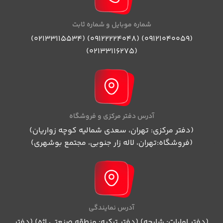
شماره موبایل و شماره ثابت
(09121040059) (09122224048) (02133115534)
(02133116275)
آدرس دفتر مرکزی و فروشگاه
(دفتر مرکزی: تهران، سعدی شمالیه کوچه زواریان)
(فروشگاه:تهران، لاله زار جنوبی، مجتمع بوشهری)
آدرس نمایندگی
(دفتر امارات: شارجه) (دفتر ترکیه: منطقه صنعتی اژه) (دفتر