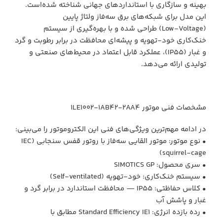
بهینه و سازگاری با استانداردهای جهانی شناخته شده‌است.
این مدل برای شبکه‌های برق سه‌فاز ولتاژ پایین
(Low‑Voltage) طراحی شده و با بهره‌گیری از سیستم
خنک‌کاری خود‑تهویه و پیشه‌ای محافظت در برابر رطوبت و گرد
و غبار (IP55)، عملکرد قابل اعتماد در محیط‌های صنعتی و
تولیدی ارائه می‌دهد.
مشخصات فنی موتور 1LE1002‑1AB42‑2AA4
در ادامه مهم‌ترین ویژگی‌های فنی این الکتروموتور را می‌بینی:
• نوع موتور: موتور القایی سه‌فاز با روتور قفس سنجابی (IEC
squirrel‑cage)
• سری محصول: SIMOTICS GP
• سیستم خنک‌کاری: خود‑تهویه (Self‑ventilated)
• کلاس حفاظتی: IP55 — محافظت استاندارد در برابر گرد و
غبار و پاشش آب
• رده بازده انرژی: Standard Efficiency IE1 مطابق با