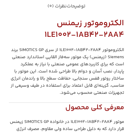
توضیحات
نظرات (0)
الکتروموتور زیمنس
1LE1002‑1AB42‑2AA4
الکتروموتور 1LE1002‑1AB42‑2AA4 از سری SIMOTICS GP برند
Siemens (زیمنس) یک موتور سه‌فاز القایی استاندارد صنعتی
است که برای کاربردهای عمومی صنعتی با نیاز به عملکرد
پایدار، نصب آسان و دوام بالا طراحی شده است. این موتور با
ساختار روتور قفس سنجابی، حفاظت سطح بالا و راندمان انرژی
مناسب، گزینه‌ای قابل اعتماد برای استفاده در طیف وسیعی از
تجهیزات صنعتی محسوب می‌شود.
معرفی کلی محصول
موتور 1LE1002‑1AB42‑2AA4 در خانواده SIMOTICS GP زیمنس
قرار دارد که به دلیل طراحی ساده ولی مقاوم، مصرف انرژی