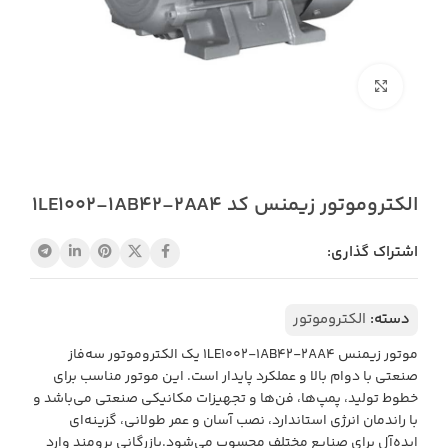
بزرگنمایی تصویر
الکتروموتور زیمنس کد 1LE1002‑1AB42‑2AA4
اشتراک گذاری:
دسته:
الکتروموتور
موتور زیمنس 1LE1002‑1AB42‑2AA4 یک الکتروموتور سه‌فاز
صنعتی با دوام بالا و عملکرد پایدار است. این موتور مناسب برای
خطوط تولید، پمپ‌ها، فن‌ها و تجهیزات مکانیکی صنعتی می‌باشد و
با راندمان انرژی استاندارد، نصب آسان و عمر طولانی، گزینه‌ای
ایده‌آل برای صنایع مختلف محسوب می‌شود.بازرگانی برومند وارد