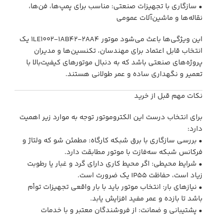
• سازگاری با تجهیزات صنعتی: مناسب برای پمپ‌ها، فن‌ها،
نقاله‌ها و ماشین‌آلات عمومی
این ویژگی‌ها باعث می‌شود موتور 1LE1002‑1AB42‑2AA4 یک
انتخاب قابل اعتماد برای مهندسان، تکنسین‌ها و مدیران
پروژه‌های صنعتی باشد که به دنبال موتورهای کیفیت‌بالا با
تعمیر و نگهداری ساده و عمر طولانی هستند.
نکات مهم قبل از خرید
برای انتخاب درست این الکتروموتور توجه به موارد زیر اهمیت
دارد:
• بررسی سازگاری با برق شبکه کارگاه: مطمئن شو که ولتاژ و
فرکانس شبکه سه‌فازت با موتور مطابقت دارد.
• شرایط محیطی: اگر محیط کاری دارای گرد و غبار یا رطوبت
زیاد است، حفاظت IP55 یک ضرورت است.
• نیازهای بار: انتخاب موتور باید با بار واقعی تجهیزات توأم
باشد تا بازده و عمر مفید افزایش یابد.
• پشتیبانی و ضمانت: از فروشندگان معتبر و با خدمات