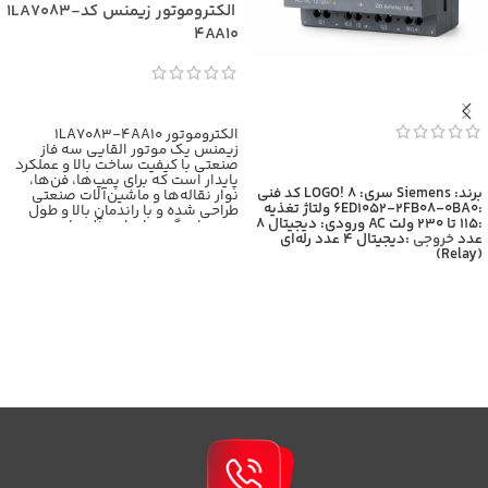
الکتروموتور زیمنس کد1LA7083-
4AA10
اطلاعات بیشتر
الکتروموتور 1LA7083-4AA10
زیمنس یک موتور القایی سه فاز
صنعتی با کیفیت ساخت بالا و عملکرد
اطلاعات بیشتر
پایدار است که برای پمپ‌ها، فن‌ها،
برند: Siemens
سری: LOGO! 8
کد فنی
نوار نقاله‌ها و ماشین‌آلات صنعتی
:6ED1052-2FB08-0BA0
ولتاژ تغذیه
طراحی شده و با راندمان بالا و طول
:115 تا 230 ولت AC
ورودی: دیجیتال 8
عمر زیاد، گزینه‌ای ایده‌آل برای
عدد
خروجی
:دیجیتال 4 عدد رله‌ای
کاربردهای سنگین محسوب
(Relay)
می‌شود،برای اطلاعات بیشتر با
کارشناسان بازرگانی برومند تماس
حاصل فرمایید