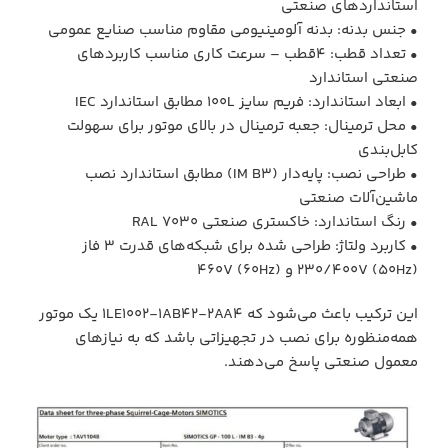
استانداردهای صنعتی
• جنس بدنه: بدنه آلومینیومی مقاوم مناسب صنایع عمومی
• تعداد قطب: 4‌قطب – سرعت کاری مناسب کاربردهای
صنعتی استاندارد
• ابعاد استاندارد: فریم سایز 100L مطابق استاندارد IEC
• محل ترمینال: جعبه ترمینال در بالای موتور برای سهولت
کابل‌بندی
• طراحی نصب: پایه‌دار (IM B3) مطابق استاندارد نصب
ماشین‌آلات صنعتی
• رنگ استاندارد: خاکستری صنعتی RAL 7030
• کاربرد ولتاژ: طراحی شده برای شبکه‌های قدرت 3 فاز
230/400V (50Hz) و 460V (60Hz)
این ترکیب باعث می‌شود که 1LE1002‑1AB42‑2AA4 یک موتور
همه‌منظوره برای نصب در تجهیزاتی باشد که به نیازهای
معمول صنعتی پاسخ می‌دهند.