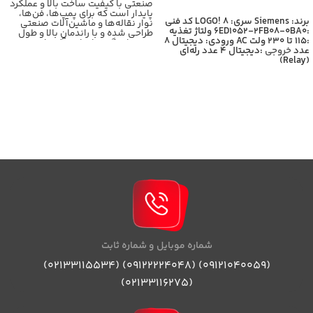
صنعتی با کیفیت ساخت بالا و عملکرد
اطلاعات بیشتر
پایدار است که برای پمپ‌ها، فن‌ها،
برند: Siemens
سری: LOGO! 8
کد فنی
نوار نقاله‌ها و ماشین‌آلات صنعتی
:6ED1052-2FB08-0BA0
ولتاژ تغذیه
طراحی شده و با راندمان بالا و طول
:115 تا 230 ولت AC
ورودی: دیجیتال 8
عمر زیاد، گزینه‌ای ایده‌آل برای
عدد
خروجی
:دیجیتال 4 عدد رله‌ای
کاربردهای سنگین محسوب
(Relay)
می‌شود،برای اطلاعات بیشتر با
کارشناسان بازرگانی برومند تماس
حاصل فرمایید
شماره موبایل و شماره ثابت
(09121040059) (09122224048) (02133115534)
(02133116275)