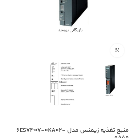
بزرگنمایی تصویر
منبع تغذیه زیمنس مدل 6ES7407-0KA02-
0AA0