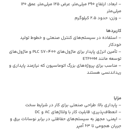
– ابعاد: ارتفاع 290 میلی‌متر، عرض 125 میلی‌متر، عمق 120
میلی‌متر
– وزن: حدود 2.5 کیلوگرم
کاربردها
– استفاده در سیستم‌های کنترل صنعتی و خطوط تولید
خودکار
– تأمین انرژی پایدار برای ماژول‌های PLC S7-400 و ماژول‌های
توسعه مانند ET200M
– مناسب برای پروژه‌های بزرگ اتوماسیون که نیازمند پایداری و
ریداندنسی هستند
مزایا
– پایداری بالا: طراحی صنعتی برای کار در شرایط سخت
– انعطاف‌پذیری: قابلیت کار با ولتاژهای AC و DC
– ایمنی: مجهز به سیستم‌های حفاظتی در برابر نوسانات برق و
جریان هجومی تا 63 آمپر