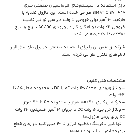
برای استفاده در سیستم‌های اتوماسیون صنعتی سری
SIMATIC S7-400 طراحی شده است. این ماژول تغذیه با
ظرفیت 10 آمپر برای خروجی 5 ولت دی‌سی (و نیز قابلیت
خروجی 24 ولت) و امکان کار در ورودی AC/DC با رنج وسیع
(120/230 V) عرضه می‌شود.
شرکت زیمنس آن را برای استفاده صنعتی در ریل‌های ماژولار و
تابلوهای کنترل طراحی کرده است.
مشخصات فنی کلیدی
– ولتاژ ورودی: 120/230 ولت AC یا DC با محدوده مجاز 85 تا
264 ولت
– فرکانس کاری: 50/60 هرتز با محدوده 47 تا 63 هرتز
– ولتاژ خروجی: 5 ولت DC با جریان 10 آمپر، همچنین 24 ولت
DC برای برخی ماژول‌ها
– توانایی بافرینگ: ذخیره انرژی تا 20 میلی‌ثانیه در زمان قطع
برق مطابق استاندارد NAMUR