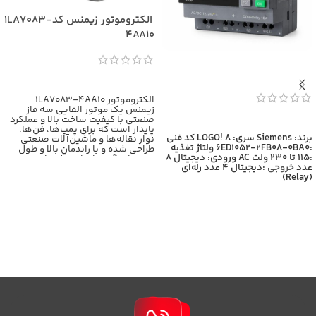
الکتروموتور زیمنس کد1LA7083-
4AA10
اطلاعات بیشتر
الکتروموتور 1LA7083-4AA10
زیمنس یک موتور القایی سه فاز
صنعتی با کیفیت ساخت بالا و عملکرد
اطلاعات بیشتر
پایدار است که برای پمپ‌ها، فن‌ها،
برند: Siemens
سری: LOGO! 8
کد فنی
نوار نقاله‌ها و ماشین‌آلات صنعتی
:6ED1052-2FB08-0BA0
ولتاژ تغذیه
طراحی شده و با راندمان بالا و طول
:115 تا 230 ولت AC
ورودی: دیجیتال 8
عمر زیاد، گزینه‌ای ایده‌آل برای
عدد
خروجی
:دیجیتال 4 عدد رله‌ای
کاربردهای سنگین محسوب
(Relay)
می‌شود،برای اطلاعات بیشتر با
کارشناسان بازرگانی برومند تماس
حاصل فرمایید