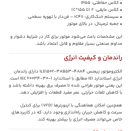
• کلاس حفاظتی: IP55
• کلاس عایقی: F (تا 155°C)
• سیستم خنک‌کاری: IC411 – فن‌دار با تهویه سطحی
• جعبه ترمینال: در بالای موتور
این مشخصات باعث می‌شود موتور برای کار در شرایط دشوار و
مداوم صنعتی بسیار مقاوم و قابل اعتماد باشد.
راندمان و کیفیت انرژی
الکتروموتور زیمنس 1LE1502‑3AB53‑4AA4 دارای راندمان
انرژی استاندارد IE1 مطابق با استاندارد IEC 60034‑30‑1 است.
این یعنی موتور طراحی شده تا مصرف برق بهینه داشته باشد و
با کاهش تلفات حرارتی، عمر مفید قطعات را افزایش دهد.
همچنین امکان هماهنگی با اینورترها (VFD) برای کنترل
سرعت و کاهش جریان راه‌اندازی وجود دارد، که در کاربردهای
خاص می‌تواند مصرف انرژی را بیشتر بهینه کند.