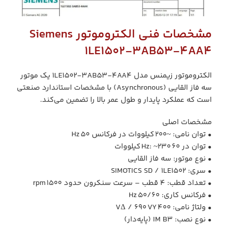
مشخصات فنی الکتروموتور Siemens
1LE1502‑3AB53‑4AA4
الکتروموتور زیمنس مدل 1LE1502‑3AB53‑4AA4 یک موتور
سه فاز القایی (Asynchronous) با مشخصات استاندارد صنعتی
است که عملکرد پایدار و طول عمر بالا را تضمین می‌کند.
مشخصات اصلی
• توان نامی: ~۲۰۰ کیلووات در فرکانس 50 Hz
• توان در 60 Hz: ~۲۳۰ کیلووات
• نوع موتور: سه فاز القایی
• سری: SIMOTICS SD / 1LE1502
• تعداد قطب: 4 قطب – سرعت سنکرون حدود 1500 rpm
• فرکانس کاری: 50/60 Hz
• ولتاژ نامی: 400 VΔ / 690 VY
• نوع نصب: IM B3 (پایه‌دار)