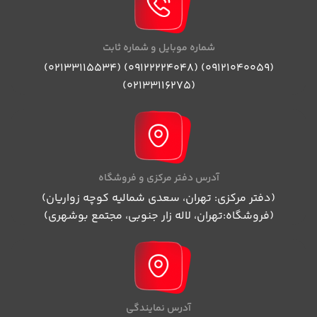
شماره موبایل و شماره ثابت
(09121040059) (09122224048) (02133115534)
(02133116275)
آدرس دفتر مرکزی و فروشگاه
(دفتر مرکزی: تهران، سعدی شمالیه کوچه زواریان)
(فروشگاه:تهران، لاله زار جنوبی، مجتمع بوشهری)
آدرس نمایندگی