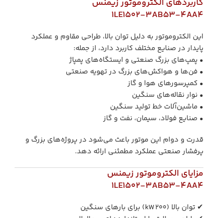
کاربردهای الکتروموتور زیمنس
1LE1502‑3AB53‑4AA4
این الکتروموتور به دلیل توان بالا، طراحی مقاوم و عملکرد
پایدار در صنایع مختلف کاربرد دارد، از جمله:
• پمپ‌های بزرگ صنعتی و ایستگاه‌های پمپاژ
• فن‌ها و هواکش‌های بزرگ در تهویه صنعتی
• کمپرسورهای هوا و گاز
• نوار نقاله‌های سنگین
• ماشین‌آلات خط تولید سنگین
• صنایع فولاد، سیمان، نفت و گاز
قدرت و دوام این موتور باعث می‌شود در پروژه‌های بزرگ و
پرفشار صنعتی عملکرد مطمئنی ارائه دهد.
مزایای الکتروموتور زیمنس
1LE1502‑3AB53‑4AA4
✔ توان بالا (۲۰۰ kW) برای بارهای سنگین