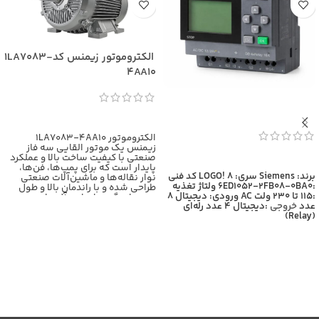
الکتروموتور زیمنس کد1LA7083-
4AA10
اطلاعات بیشتر
الکتروموتور 1LA7083-4AA10
زیمنس یک موتور القایی سه فاز
صنعتی با کیفیت ساخت بالا و عملکرد
اطلاعات بیشتر
پایدار است که برای پمپ‌ها، فن‌ها،
برند: Siemens
سری: LOGO! 8
کد فنی
نوار نقاله‌ها و ماشین‌آلات صنعتی
:6ED1052-2FB08-0BA0
ولتاژ تغذیه
طراحی شده و با راندمان بالا و طول
:115 تا 230 ولت AC
ورودی: دیجیتال 8
عمر زیاد، گزینه‌ای ایده‌آل برای
عدد
خروجی
:دیجیتال 4 عدد رله‌ای
کاربردهای سنگین محسوب
(Relay)
می‌شود،برای اطلاعات بیشتر با
کارشناسان بازرگانی برومند تماس
حاصل فرمایید