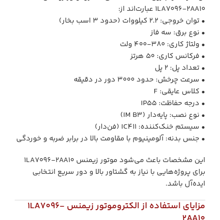
1LA7096-2AA10 عبارت‌اند از:
• توان خروجی: 2.2 کیلووات (حدود 3 اسب بخار)
• نوع برق: سه فاز
• ولتاژ کاری: 380-400 ولت
• فرکانس کاری: 50 هرتز
• تعداد پل: 2 پل
• سرعت چرخش: حدود 3000 دور در دقیقه
• کلاس عایقی: F
• درجه حفاظت: IP55
• نوع نصب: پایه‌دار (IM B3)
• سیستم خنک‌کننده: IC411 (فن‌دار)
• جنس بدنه: آلومینیوم با مقاومت بالا در برابر ضربه و خوردگی
این مشخصات باعث می‌شود موتور زیمنس 1LA7096-2AA10
برای پروژه‌هایی با نیاز به گشتاور بالا و دور سریع انتخابی
ایده‌آل باشد.
مزایای استفاده از الکتروموتور زیمنس 1LA7096-
2AA10