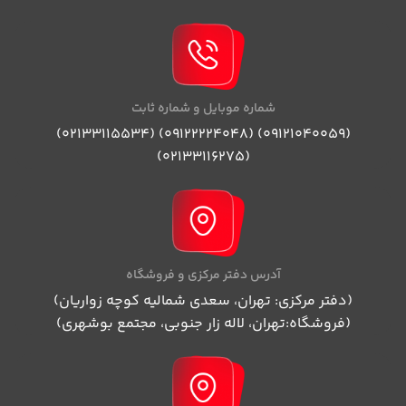
شماره موبایل و شماره ثابت
(09121040059) (09122224048) (02133115534)
(02133116275)
آدرس دفتر مرکزی و فروشگاه
(دفتر مرکزی: تهران، سعدی شمالیه کوچه زواریان)
(فروشگاه:تهران، لاله زار جنوبی، مجتمع بوشهری)