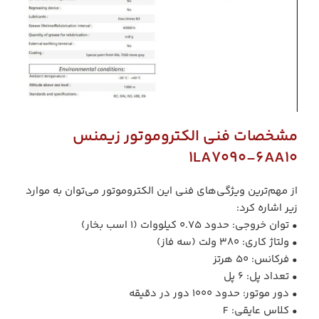
مشخصات فنی الکتروموتور زیمنس
1LA7090-6AA10
از مهم‌ترین ویژگی‌های فنی این الکتروموتور می‌توان به موارد
زیر اشاره کرد:
• توان خروجی: حدود 0.75 کیلووات (1 اسب بخار)
• ولتاژ کاری: 380 ولت (سه فاز)
• فرکانس: 50 هرتز
• تعداد پل: 6 پل
• دور موتور: حدود 1000 دور در دقیقه
• کلاس عایقی: F