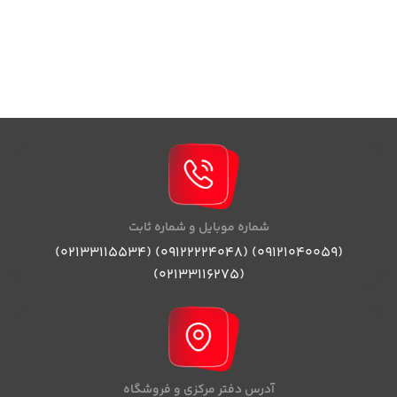
کارشناسان بازرگانی برومند تماس
حاصل فرمایید
شماره موبایل و شماره ثابت
(09121040059) (09122224048) (02133115534)
(02133116275)
آدرس دفتر مرکزی و فروشگاه