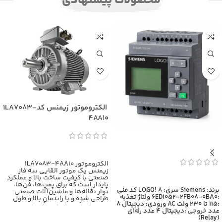
محصولات پیشنهادی
الکتروموتور زیمنس کد1LA7083-
4AA10
اطلاعات بیشتر
الکتروموتور 1LA7083-4AA10
زیمنس یک موتور القایی سه فاز
صنعتی با کیفیت ساخت بالا و عملکرد
اطلاعات بیشتر
پایدار است که برای پمپ‌ها، فن‌ها،
برند: Siemens
سری: LOGO! 8
کد فنی
نوار نقاله‌ها و ماشین‌آلات صنعتی
:6ED1052-2FB08-0BA0
ولتاژ تغذیه
طراحی شده و با راندمان بالا و طول
:115 تا 230 ولت AC
ورودی: دیجیتال 8
عمر زیاد، گزینه‌ای ایده‌آل برای
عدد
خروجی
:دیجیتال 4 عدد رله‌ای
کاربردهای سنگین محسوب
(Relay)
می‌شود،برای اطلاعات بیشتر با