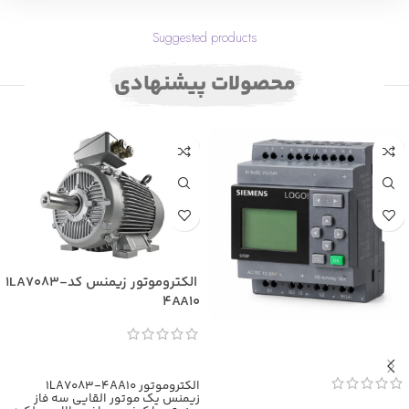
Suggested products
محصولات پیشنهادی
الکتروموتور زیمنس کد1LA7083-
4AA10
اطلاعات بیشتر
الکتروموتور 1LA7083-4AA10
زیمنس یک موتور القایی سه فاز