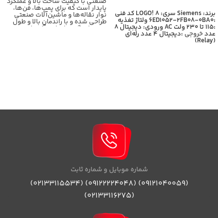
صنعتی با کیفیت ساخت بالا و عملکرد
اطلاعات بیشتر
پایدار است که برای پمپ‌ها، فن‌ها،
برند: Siemens
سری: LOGO! 8
کد فنی
نوار نقاله‌ها و ماشین‌آلات صنعتی
:6ED1052-2FB08-0BA0
ولتاژ تغذیه
طراحی شده و با راندمان بالا و طول
:115 تا 230 ولت AC
ورودی: دیجیتال 8
عمر زیاد، گزینه‌ای ایده‌آل برای
عدد
خروجی
:دیجیتال 4 عدد رله‌ای
کاربردهای سنگین محسوب
(Relay)
می‌شود،برای اطلاعات بیشتر با
کارشناسان بازرگانی برومند تماس
حاصل فرمایید
شماره موبایل و شماره ثابت
(09121040059) (09122224048) (02133115534)
(02133116275)