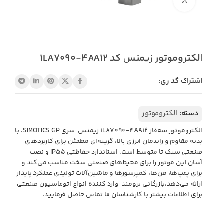
بزرگنمایی تصویر
الکتروموتور زیمنس کد 1LA7090‑4AA12
اشتراک گذاری:
دسته:
الکتروموتور
الکتروموتور سه‌فاز 1LA7090‑4AA12 زیمنس، سری SIMOTICS GP، با
بدنه مقاوم و راندمان انرژی بالا، گزینه‌ای مطمئن برای کاربردهای
صنعتی سبک تا متوسط است. استاندارد حفاظتی IP55 و نصب
آسان این موتور را برای محیط‌های صنعتی سخت مناسب می‌کند و
برای پمپ‌ها، فن‌ها، کمپرسورها و ماشین‌آلات تولیدی عملکرد پایدار
ارائه می‌دهد،بازرگانی برومند وارد کننده انواع اتوماسیون صنعتی
برای اطلاعات بیشتر با کارشناسان ما تماس حاصل فرمایید.