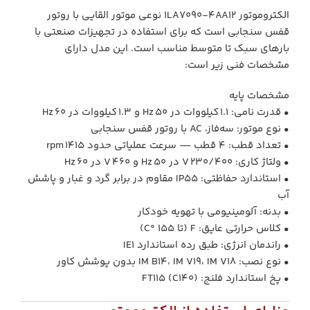
الکتروموتور 1LA7090‑4AA12 نوعی موتور القایی با روتور
قفس سنجابی است که برای استفاده در تجهیزات صنعتی با
بارهای سبک تا متوسط مناسب است. این مدل دارای
مشخصات فنی زیر است:
مشخصات پایه
• قدرت نامی: 1.1 کیلووات در 50 Hz و 1.3 کیلووات در 60 Hz
• نوع موتور: سه‌فاز، AC با روتور قفس سنجابی
• تعداد قطب: 4 قطب — سرعت عملیاتی حدود 1415 rpm
• ولتاژ کاری: 230/400 V در 50 Hz و 460 V در 60 Hz
• استاندارد حفاظتی: IP55 مقاوم در برابر گرد و غبار و پاشش
آب
• بدنه: آلومینیومی با تهویه خودکار
• کلاس حرارتی عایق: F (تا 155 °C)
• راندمان انرژی: طبق رده استاندارد IE1
• نوع نصب: IM B14، IM V19، IM V18 بدون پوشش کاور
• پخ استاندارد فلنج: FT115 (C140)