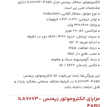
الکتروموتور سه‌فاز زیمنس مدل 1LA7073-4AB11 دارای
مشخصات فنی زیر است:
• نوع موتور: سه‌فاز القایی (Induction)
• توان خروجی: 0.37–0.43 کیلووات
• ولتاژ: 230/400 ولت
• فرکانس: 50–60 هرتز
• سرعت چرخش: حدود 1370–1500 دور در دقیقه
• اندازه فریم: IEC 71
• درجه حفاظت: IP55
• نصب: فلنج دار (B5)
• بدنه: آلومینیوم سبک و مقاوم
• کلاس راندمان: IE1 / EFF2
این ویژگی‌ها باعث می‌شوند که الکتروموتور زیمنس
1LA7073-4AB11 در شرایط مختلف صنعتی عملکرد پایدار و
قابل اعتماد داشته باشد
مزایای الکتروموتور زیمنس 1LA7073-
4AB11