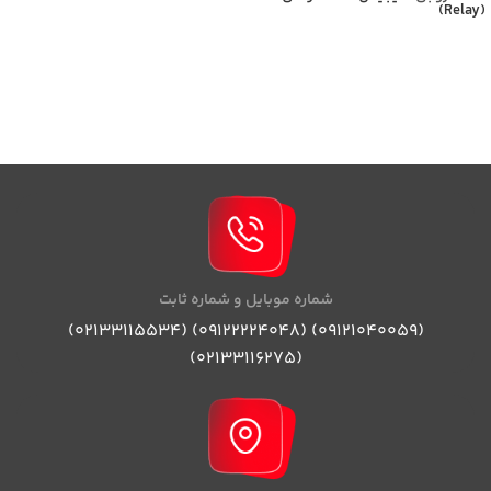
(Relay)
می‌شود،برای اطلاعات بیشتر با
کارشناسان بازرگانی برومند تماس
حاصل فرمایید
شماره موبایل و شماره ثابت
(09121040059) (09122224048) (02133115534)
(02133116275)