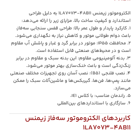
الکتروموتور زیمنس 1LA7073-4AB11 به دلیل طراحی
استاندارد و کیفیت ساخت بالا، مزایای زیر را ارائه می‌دهد:
1. کارکرد پایدار و طول عمر بالا: طراحی قفس سنجابی سه‌فاز،
باعث دوام طولانی موتور و کاهش نیاز به نگهداری می‌شود.
2. محافظت IP55: موتور در برابر گرد و غبار و پاشش آب مقاوم
است و در محیط‌های صنعتی قابل استفاده است.
3. بدنه آلومینیومی مقاوم: این بدنه سبک و مقاوم در برابر
زنگ‌زدگی است و باعث خنک‌سازی بهتر موتور می‌شود.
4. نصب فلنجی (B5): نصب آسان روی تجهیزات مختلف صنعتی
مانند پمپ‌ها، فن‌ها، گیربکس‌ها و ماشین‌آلات سبک را ممکن
می‌سازد.
5. راندمان مناسب: با کلاس IE1،
6. سازگاری با استانداردهای بین‌المللی
کاربردهای الکتروموتور سه‌فاز زیمنس
1LA7073-4AB11