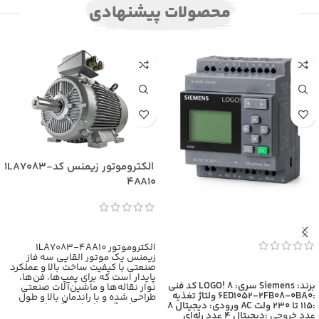
محصولات پیشنهادی
الکتروموتور زیمنس کد1LA7083-
4AA10
اطلاعات بیشتر
الکتروموتور 1LA7083-4AA10
زیمنس یک موتور القایی سه فاز
صنعتی با کیفیت ساخت بالا و عملکرد
اطلاعات بیشتر
پایدار است که برای پمپ‌ها، فن‌ها،
برند: Siemens
سری: LOGO! 8
کد فنی
نوار نقاله‌ها و ماشین‌آلات صنعتی
:6ED1052-2FB08-0BA0
ولتاژ تغذیه
طراحی شده و با راندمان بالا و طول
:115 تا 230 ولت AC
ورودی: دیجیتال 8
عمر زیاد، گزینه‌ای ایده‌آل برای
عدد
خروجی
:دیجیتال 4 عدد رله‌ای
کاربردهای سنگین محسوب