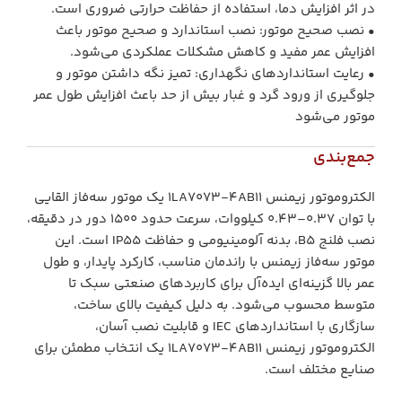
در اثر افزایش دما، استفاده از حفاظت حرارتی ضروری است.
• نصب صحیح موتور: نصب استاندارد و صحیح موتور باعث
افزایش عمر مفید و کاهش مشکلات عملکردی می‌شود.
• رعایت استانداردهای نگهداری: تمیز نگه داشتن موتور و
جلوگیری از ورود گرد و غبار بیش از حد باعث افزایش طول عمر
موتور می‌شود
جمع‌بندی
الکتروموتور زیمنس 1LA7073-4AB11 یک موتور سه‌فاز القایی
با توان 0.37–0.43 کیلووات، سرعت حدود 1500 دور در دقیقه،
نصب فلنج B5، بدنه آلومینیومی و حفاظت IP55 است. این
موتور سه‌فاز زیمنس با راندمان مناسب، کارکرد پایدار، و طول
عمر بالا گزینه‌ای ایده‌آل برای کاربردهای صنعتی سبک تا
متوسط محسوب می‌شود. به دلیل کیفیت بالای ساخت،
سازگاری با استانداردهای IEC و قابلیت نصب آسان،
الکتروموتور زیمنس 1LA7073-4AB11 یک انتخاب مطمئن برای
صنایع مختلف است.