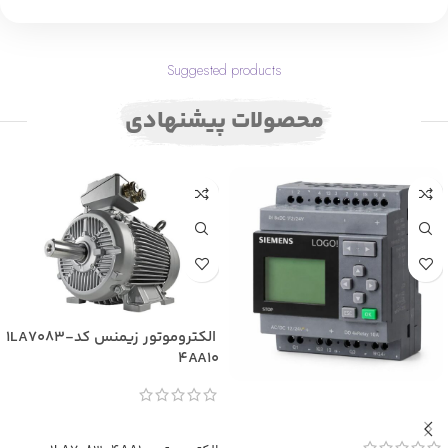
Suggested products
محصولات پیشنهادی
الکتروموتور زیمنس کد1LA7083-
4AA10
اطلاعات بیشتر