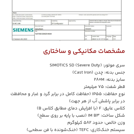
مشخصات مکانیکی و ساختاری
سری موتور: SIMOTICS SD (Severe Duty)
جنس بدنه: چدن (Cast Iron)
سایز بدنه: ۲۸۰M
قطر شفت: ۷۵ میلیمتر
نوع حفاظت: IP55 (حفاظت کامل در برابر گرد و غبار و محافظت
در برابر پاشش آب از هر جهت)
کلاس عایق: F (با افزایش دمای مطابق کلاس B)
شکل ساخت: IM B3 (نصب با پایه بر روی سطح)
وزن خالص: حدود ۵۸۲ کیلوگرم
سیستم خنک‌کاری: TEFC (خنک‌شونده با فن سطحی)