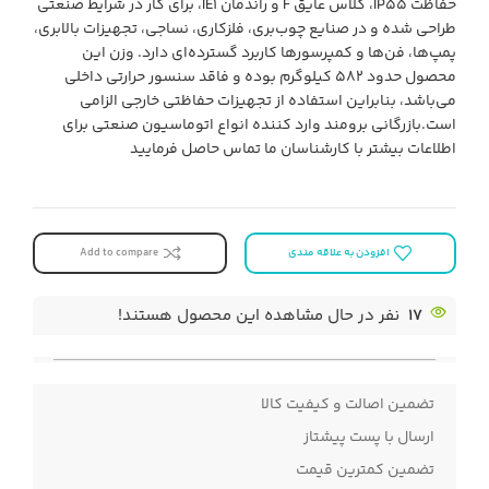
حفاظت IP55، کلاس عایق F و راندمان IE1، برای کار در شرایط صنعتی
طراحی شده و در صنایع چوب‌بری، فلزکاری، نساجی، تجهیزات بالابری،
پمپ‌ها، فن‌ها و کمپرسورها کاربرد گسترده‌ای دارد. وزن این
محصول حدود ۵۸۲ کیلوگرم بوده و فاقد سنسور حرارتی داخلی
می‌باشد، بنابراین استفاده از تجهیزات حفاظتی خارجی الزامی
است.بازرگانی برومند وارد کننده انواع اتوماسیون صنعتی برای
اطلاعات بیشتر با کارشناسان ما تماس حاصل فرمایید
افزودن به علاقه مندی
Add to compare
17
نفر در حال مشاهده این محصول هستند!
تضمین اصالت و کیفیت کالا
ارسال با پست پیشتاز
تضمین کمترین قیمت