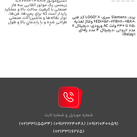
الکتروموتور 1LA7083-4AA10
زیمنس یک موتور القایی سه فاز
صنعتی با کیفیت ساخت بالا و عملکرد
اطلاعات بیشتر
پایدار است که برای پمپ‌ها، فن‌ها،
برند: Siemens
سری: LOGO! 8
کد فنی
نوار نقاله‌ها و ماشین‌آلات صنعتی
:6ED1052-2FB08-0BA0
ولتاژ تغذیه
طراحی شده و با راندمان بالا و طول
:115 تا 230 ولت AC
ورودی: دیجیتال 8
عمر زیاد، گزینه‌ای ایده‌آل برای
عدد
خروجی
:دیجیتال 4 عدد رله‌ای
کاربردهای سنگین محسوب
(Relay)
می‌شود،برای اطلاعات بیشتر با
کارشناسان بازرگانی برومند تماس
حاصل فرمایید
شماره موبایل و شماره ثابت
(09121040059) (09122224048) (02133115534)
(02133116275)