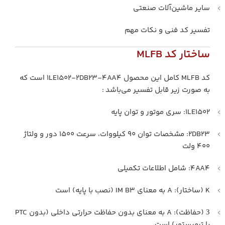
سایر ماشین‌آلات صنعتی
تفسیر کد فنی و نکات مهم
ساختار کد MLFB
کد MLFB کامل این محصول 1LE1502-2DB23-4AA4 است که
به صورت زیر قابل تفسیر می‌باشد :
1LE1502: سری موتور و توان پایه
2DB23: مشخصات توان ۹۰ کیلووات، سرعت ۱۵۰۰ دور و ولتاژ
۴۰۰ ولت
4AA4: شامل اطلاعات تکمیلی
K (ساختار): A به معنای IM B3 (نصب با پایه) است
З (حفاظت): A به معنای بدون حفاظت حرارتی داخلی (بدون PTC
یا ترمیستور) است