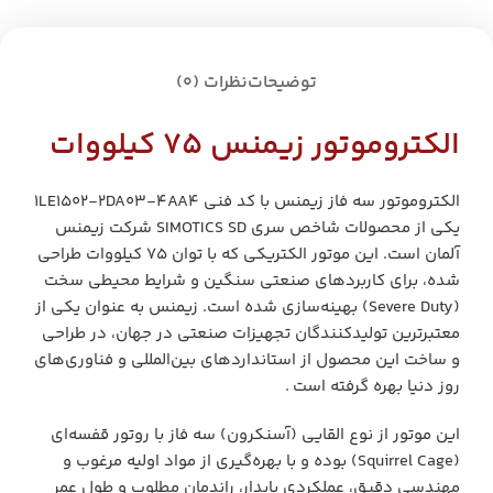
توضیحات
نظرات (0)
الکتروموتور زیمنس ۷۵ کیلووات
الکتروموتور سه فاز زیمنس با کد فنی 1LE1502-2DA03-4AA4
یکی از محصولات شاخص سری SIMOTICS SD شرکت زیمنس
آلمان است. این موتور الکتریکی که با توان ۷۵ کیلووات طراحی
شده، برای کاربردهای صنعتی سنگین و شرایط محیطی سخت
(Severe Duty) بهینه‌سازی شده است. زیمنس به عنوان یکی از
معتبرترین تولیدکنندگان تجهیزات صنعتی در جهان، در طراحی
و ساخت این محصول از استانداردهای بین‌المللی و فناوری‌های
روز دنیا بهره گرفته است .
این موتور از نوع القایی (آسنکرون) سه فاز با روتور قفسه‌ای
(Squirrel Cage) بوده و با بهره‌گیری از مواد اولیه مرغوب و
مهندسی دقیق، عملکردی پایدار، راندمان مطلوب و طول عمر