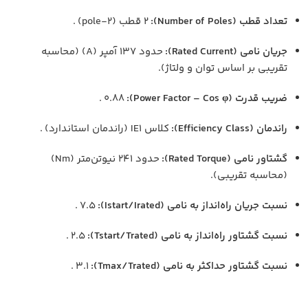
تعداد قطب (Number of Poles):
۲ قطب (2-pole) .
جریان نامی (Rated Current):
حدود ۱۳۷ آمپر (A) (محاسبه
تقریبی بر اساس توان و ولتاژ).
ضریب قدرت (Power Factor – Cos φ):
۰.۸۸ .
راندمان (Efficiency Class):
کلاس IE1 (راندمان استاندارد) .
گشتاور نامی (Rated Torque):
حدود ۲۴۱ نیوتن‌متر (Nm)
(محاسبه تقریبی).
نسبت جریان راه‌انداز به نامی (Istart/Irated):
۷.۵ .
نسبت گشتاور راه‌انداز به نامی (Tstart/Trated):
۲.۵ .
نسبت گشتاور حداکثر به نامی (Tmax/Trated):
۳.۱ .