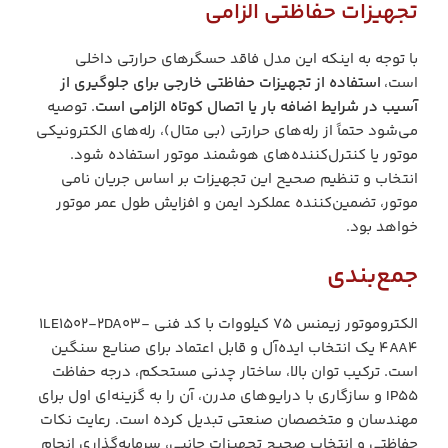
تجهیزات حفاظتی الزامی
با توجه به اینکه این مدل فاقد حسگرهای حرارتی داخلی
است،
استفاده از تجهیزات حفاظتی خارجی برای جلوگیری از
آسیب در شرایط اضافه بار یا اتصال کوتاه الزامی است
. توصیه
می‌شود حتماً از رله‌های حرارتی (بی متال)، رله‌های الکترونیکی
موتور یا کنترل‌کننده‌های هوشمند موتور استفاده شود.
انتخاب و تنظیم صحیح این تجهیزات بر اساس جریان نامی
موتور، تضمین‌کننده عملکرد ایمن و افزایش طول عمر موتور
خواهد بود.
جمع‌بندی
الکتروموتور زیمنس ۷۵ کیلووات با کد فنی 1LE1502-2DA03-
4AA4 یک انتخاب ایده‌آل و قابل اعتماد برای صنایع سنگین
است. ترکیب توان بالا، ساختار چدنی مستحکم، درجه حفاظت
IP55 و سازگاری با درایوهای مدرن، آن را به گزینه‌ای اول برای
مهندسان و متخصصان صنعتی تبدیل کرده است. رعایت نکات
حفاظتی و انتخاب صحیح تجهیزات جانبی، سرمایه‌گذاری انجام