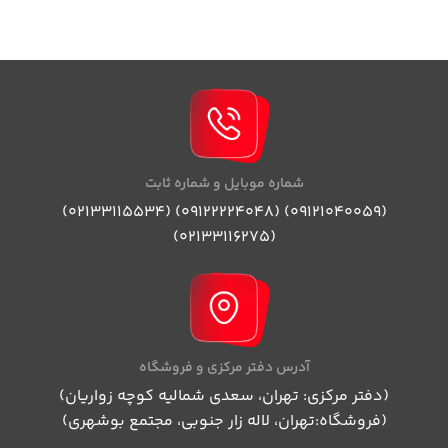
شماره موبایل و شماره ثابت
(09121040059) (09122224048) (02133115534)
(02133116275)
آدرس دفتر مرکزی و فروشگاه
(دفتر مرکزی: تهران، سعدی شمالیه کوچه زواریان)
(فروشگاه:تهران، لاله زار جنوبی، مجتمع بوشهری)