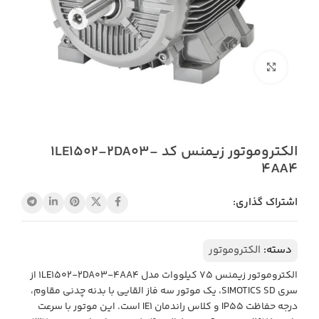
بزرگنمایی تصویر
الکتروموتور زیمنس کد 1LE1502-2DA03-
4AA4
اشتراک گذاری:
دسته:
الکتروموتور
الکتروموتور زیمنس ۷۵ کیلووات مدل 1LE1502-2DA03-4AA4 از
سری SIMOTICS SD، یک موتور سه فاز القایی با بدنه چدنی مقاوم،
درجه حفاظت IP55 و کلاس راندمان IE1 است. این موتور با سرعت