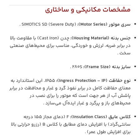
مشخصات مکانیکی و ساختاری
سری موتور (Motor Series):
SIMOTICS SD (Severe Duty) .
جنس بدنه (Housing Material):
چدن (Cast Iron) با مقاومت بالا
در برابر ضربه، لرزش و خوردگی، مناسب برای محیط‌های صنعتی
سخت .
سایز بدنه (Frame Size):
۲۸۰S .
نوع حفاظت (Ingress Protection – IP):
IP55. این استاندارد به
معنای حفاظت کامل در برابر نفوذ گرد و غبار و محافظت در برابر
پاشش آب از هر جهت است که موتور را برای نصب در
محیط‌های باز و پرگرد و غبار ایده‌آل می‌سازد .
کلاس عایق (Insulation Class):
F (دمای مجاز ۱۵۵ درجه
سانتی‌گراد) با افزایش دمای مطابق با کلاس B (رزرو حرارتی بالا
برای افزایش طول عمر) .