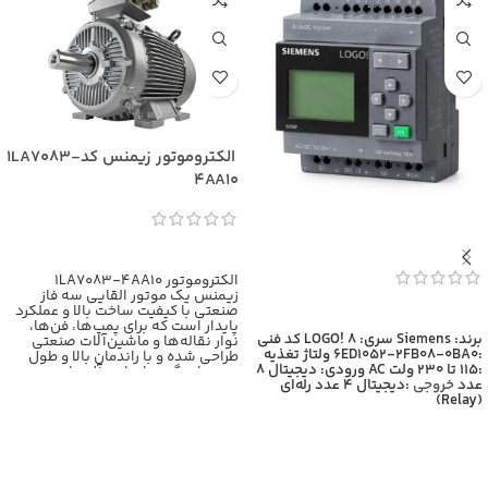
الکتروموتور زیمنس کد1LA7083-
4AA10
اطلاعات بیشتر
الکتروموتور 1LA7083-4AA10
زیمنس یک موتور القایی سه فاز
صنعتی با کیفیت ساخت بالا و عملکرد
اطلاعات بیشتر
پایدار است که برای پمپ‌ها، فن‌ها،
برند: Siemens
سری: LOGO! 8
کد فنی
نوار نقاله‌ها و ماشین‌آلات صنعتی
:6ED1052-2FB08-0BA0
ولتاژ تغذیه
طراحی شده و با راندمان بالا و طول
:115 تا 230 ولت AC
ورودی: دیجیتال 8
عمر زیاد، گزینه‌ای ایده‌آل برای
عدد
خروجی
:دیجیتال 4 عدد رله‌ای
کاربردهای سنگین محسوب
(Relay)
می‌شود،برای اطلاعات بیشتر با
کارشناسان بازرگانی برومند تماس
حاصل فرمایید