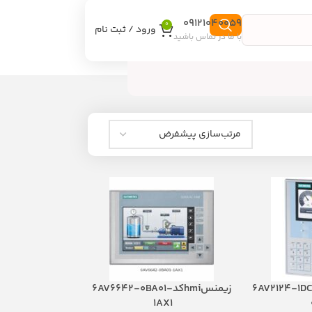
09121040059
0
ورود / ثبت نام
با ما در تماس باشید
منس کد 6AV2124-1DC01-
زیمنسhmiکد6AV6642-0BA01-
1AX1