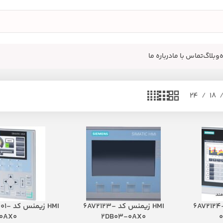
وبلاگ
تماس با ما
درباره ما
24
18
HMI SIEME مدل 6AV2124-
HMI زیمنس کد 6AV2123-
HMI زی
0AX0
2DB03-0AX0