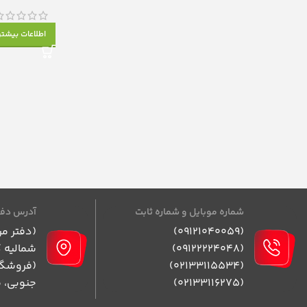
اطلاعات بیشتر
شماره موبایل و شماره ثابت
آدرس دفت
(09121040059)
(دفتر مر
(09122224048)
شمالیه ک
(02133115534)
(فروشگاه
(02133116275)
جنوبی، 