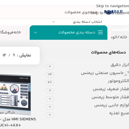
Skip to navigation
Skip to main content
انتخاب دسته بندی
خانه
فروشگاه
دسته بندی محصولات
خانه
اتوماسیون صنعتی زیمنس
HMI زیمنس
دسته‌های محصولات
نمایش
9
12
ابزار دقیق
0
اتوماسیون صنعتی زیمنس
74
الکتروموتور
46
فشار ضعیف زیمنس
8
فشار متوسط زیمنس
0
لوازم جانبی زیمنس
0
منبع تغذیه
0
NS
0JC01-0AX0