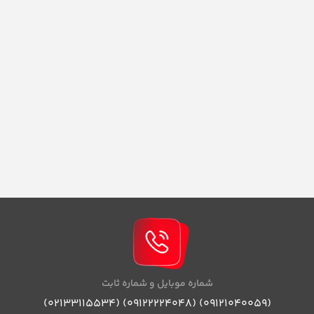
شماره موبایل و شماره ثابت
(09121040059) (09122224048) (02133115534)