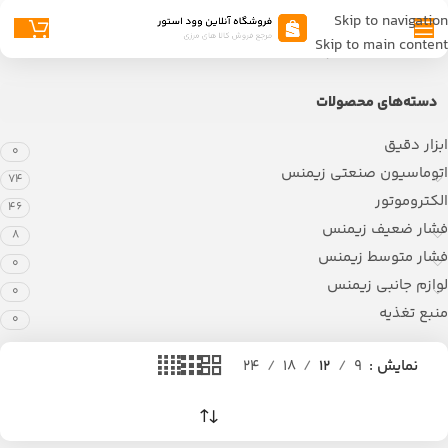
Skip to navigation
Skip to main content
خانه
محصولات برچسب خورده “6ES7422-7BL00-0AB0”
دسته‌های محصولات
ابزار دقیق
0
اتوماسیون صنعتی زیمنس
74
الکتروموتور
46
فشار ضعیف زیمنس
8
فشار متوسط زیمنس
0
لوازم جانبی زیمنس
0
منبع تغذیه
0
نمایش
9
12
18
24