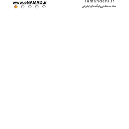
درباره ی
بازرگانی برومند
ازرگانی برومند
با سال‌ها تجربه در عرضه محصولات اورجینال
زیمنس
، به‌عنوان
یکی از پیشگامان تأمین قطعات و تجهیزات صنعتی در ایران شناخته می‌شود.
ما با واردات مستقیم و حذف واسطه‌ها، تمامی محصولات را با تضمین بهترین
قیمت و کیفیت به مشتریان خود ارائه می‌دهیم.
هدف ما ارائه راه‌حل‌های مطمئن و کارآمد در زمینه تجهیزات صنعتی و خانگی
زیمنس است تا نیازهای شما را به بهترین شکل برآورده کنیم. با تیمی مجرب و
پشتیبانی قوی، زیمنس پخش همواره در کنار شماست تا تجربه‌ای رضایت‌بخش
از خرید داشته باشید.
اعتماد شما سرمایه ماست.
کلیه حقوق متعلق به نمایندگی برومند می باشد.