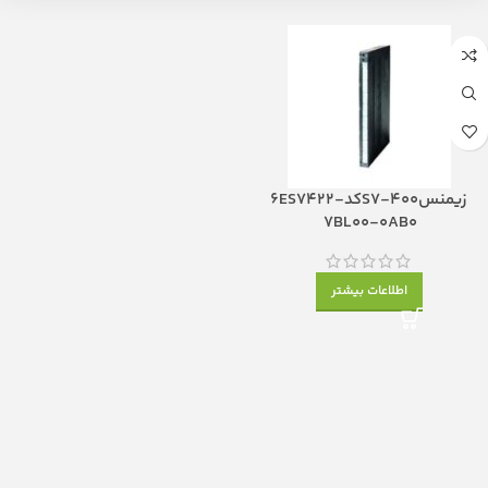
زیمنسS7-400کد6ES7422-
7BL00-0AB0
اطلاعات بیشتر