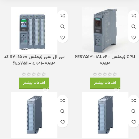
CPU زیمنس 6ES7513-1AL02-
پی ال سی زیمنس S7-1500 کد
6ES7511-1CK01-0AB0
0AB0
اطلاعات بیشتر
اطلاعات بیشتر