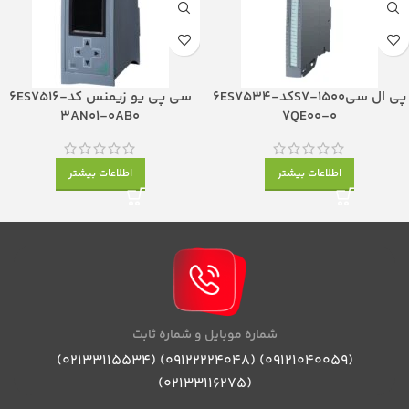
پی ال سیS7-1500کد6ES7534-
سی پی یو زیمنس کد6ES7516-
3AN01-0AB0
7QE00-0
اطلاعات بیشتر
اطلاعات بیشتر
شماره موبایل و شماره ثابت
(09121040059) (09122224048) (02133115534)
(02133116275)